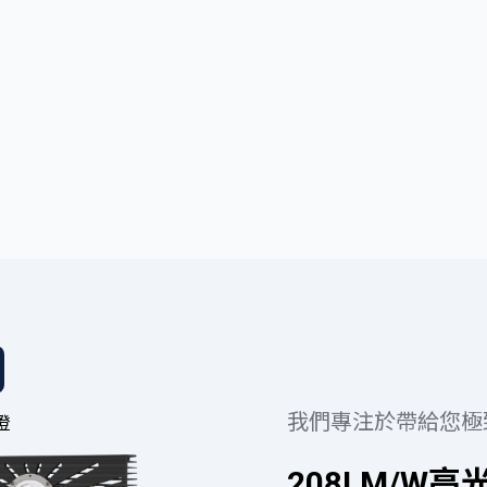
我們專注於帶給您極
燈
208LM/W