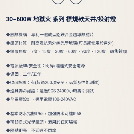
30~600W 地獄火 系列 標規款天井/投射燈
◆散熱機構：專利一體成型鋁鎂合金超導熱鰭片
◆鏡頭材質：耐高溫抗紫外線光學玻璃(可長期使用於戶外)
◆鏡頭角度：7度，15度，30度，60度，90度，120度，轉焦鏡頭
◆電源廠牌/安全性：明緯/隔離式安全電源
◆保固：三年/五年
◆CNS認證：有(超過200項安全，品質及性能測試)
◆燈具壽命認證：通過SGS 24000小時壽命測試
◆全電壓設計，適用電壓100-240VAC
◆基本防水指數IP65，加強防水可達IP68
◆可替換式光學鏡頭，適用於任何場域
◆隨點即亮，不延遲不閃爍