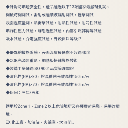
◆針對防爆燈安全性，產品通過以下13項國家最嚴苛測試~
開啟時間測試，雷射或連續波輻射測試，撞擊測試
表面溫度量測，熱衝擊試驗，耐熱性試驗，耐冷性試驗
爆炸性壓力試驗，靜態過壓試驗，內部引燃非傳導試驗
吸水試驗，介電強度試驗，外殼保戶等級IP
◆優異的散熱系統，表面溫度最低處不超過40度
◆COB光源無重影，銅基板快速導熱技術
◆製造工廠通過ISO 9001品質管理認證
◆演色性(RA)>80，燈具穩態光效高達150lm/w
◆演色性(RA)>70，燈具穩態光效高達160lm/w
◆保固：三年/五年
適用於Zone 1、Zone 2 以上危險場所及各種嚴苛易燃，易爆炸環
境，
EX:化工廠，加油站，火藥庫，烤漆間...