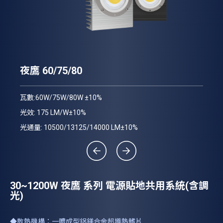
夜
夜鷹 60/75/80
瓦數
瓦數:60W/75W/80W ±10%
光效
光效: 175 LM/W±10%
光通
光通量: 10500/13125/14000 LM±10%
30~1200W 夜鷹 系列 電源貼地共用系統(含調
光)
◆散熱機構：一體成型鋁鎂合金超導熱鰭片