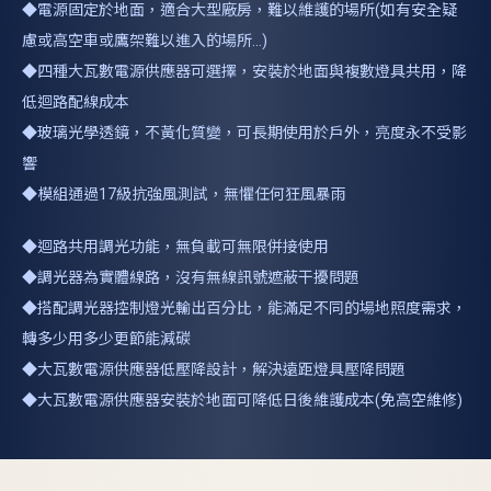
◆電源固定於地面，適合大型廠房，難以維護的場所(如有安全疑
慮或高空車或鷹架難以進入的場所...)
◆四種大瓦數電源供應器可選擇，安裝於地面與複數燈具共用，降
低迴路配線成本
◆玻璃光學透鏡，不黃化質變，可長期使用於戶外，亮度永不受影
響
◆模組通過17級抗強風測試，無懼任何狂風暴雨
◆迴路共用調光功能，無負載可無限併接使用
◆調光器為實體線路，沒有無線訊號遮蔽干擾問題
◆搭配調光器控制燈光輸出百分比，能滿足不同的場地照度需求，
轉多少用多少更節能減碳
◆大瓦數電源供應器低壓降設計，解決遠距燈具壓降問題
◆大瓦數電源供應器安裝於地面可降低日後維護成本(免高空維修)