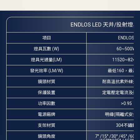
ENDLOS LED 天井/投射
項目
ENDLOS
燈具瓦數 (W)
60~500W
燈具光通量(LM)
11520~8247
發光效率 (LM/W)
最低160，最高1
鏡頭材質
耐高溫抗紫外線光
保護裝置
定電壓定電流及過
功率因數
>0.95
電源廠牌
明緯(隔離式安全電
支架材質
304不鏽鋼
鏡頭角度
7° /15° /30° /45° /60° 