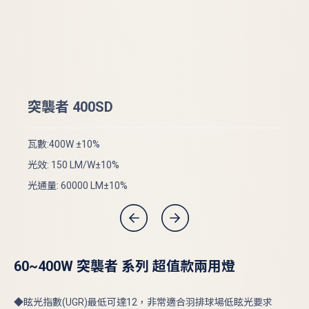
突
突襲者 400SD
瓦數
瓦數:400W ±10%
光效
光效: 150 LM/W±10%
光通
光通量: 60000 LM±10%
60~400W 突襲者 系列 超值款兩用燈
◆眩光指數(UGR)最低可達12，非常適合羽排球場低眩光要求