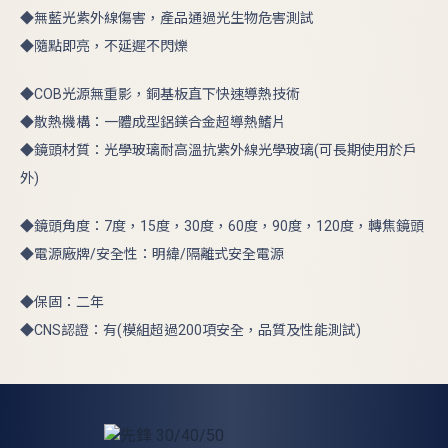
◆無藍光紫外線傷害，產品通過光生物危害測試
◆隨點即亮，不延遲不閃爍
◆COB光源無重影，銅基板直下快速導熱技術
◆散熱機構：一體成型鋁鎂合金超導熱鰭片
◆鏡頭材質：光學玻璃耐高溫抗紫外線光學玻璃(可長期使用於戶
外)
◆鏡頭角度：7度，15度，30度，60度，90度，120度，轉焦鏡頭
◆電源廠牌/安全性：明緯/隔離式安全電源
◆保固：二年
◆CNS認證：有(模組超過200項安全，品質及性能測試)