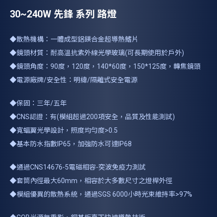
30~240W 先鋒 系列 路燈
◆散熱機構：一體成型鋁鎂合金超導熱鰭片
◆鏡頭材質：耐高溫抗紫外線光學玻璃(可長期使用於戶外)
◆鏡頭角度：90度，120度，140*60度，150*125度，轉焦鏡頭
◆電源廠牌/安全性：明緯/隔離式安全電源
◆保固：三年/五年
◆CNS認證：有(模組超過200項安全，品質及性能測試)
◆寬蝠翼光學設計，照度均勻度>0.5
◆基本防水指數IP65，加強防水可達IP68
◆通過CNS14676-5電磁相容-突波免疫力測試
◆套筒內徑最大60mm，相容於大多數尺寸之燈桿外徑
◆模組優異的散熱系統，通過SGS 6000小時光束維持率>97%