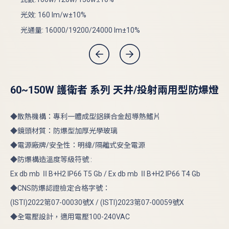
光效
光效: 160 lm/w±10%
光通
光通量: 16000/19200/24000 lm±10%
60~150W 護衛者 系列 天井/投射兩用型防爆燈
◆散熱機構：專利一體成型鋁鎂合金超導熱鰭片
◆鏡頭材質：防爆型加厚光學玻璃
◆電源廠牌/安全性：明緯/隔離式安全電源
◆防爆構造溫度等級符號 :
Ex db mb ⅡB+H2 IP66 T5 Gb / Ex db mb ⅡB+H2 IP66 T4 Gb
◆CNS防爆認證檢定合格字號：
(ISTI)2022第07-00030號X / (ISTI)2023第07-00059號X
◆全電壓設計，適用電壓100-240VAC