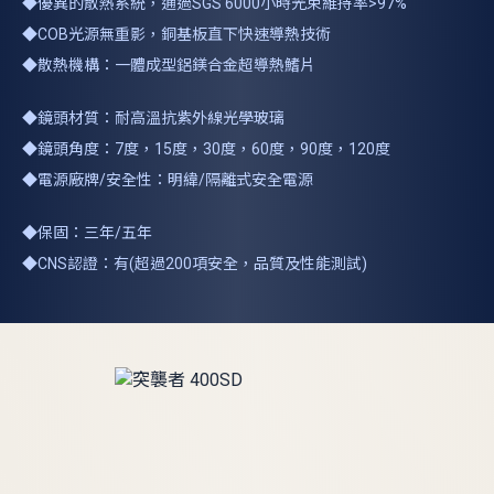
◆優異的散熱系統，通過SGS 6000小時光束維持率>97%
◆COB光源無重影，銅基板直下快速導熱技術
◆散熱機構：一體成型鋁鎂合金超導熱鰭片
◆鏡頭材質：耐高溫抗紫外線光學玻璃
◆鏡頭角度：7度，15度，30度，60度，90度，120度
◆電源廠牌/安全性：明緯/隔離式安全電源
◆保固：三年/五年
◆CNS認證：有(超過200項安全，品質及性能測試)