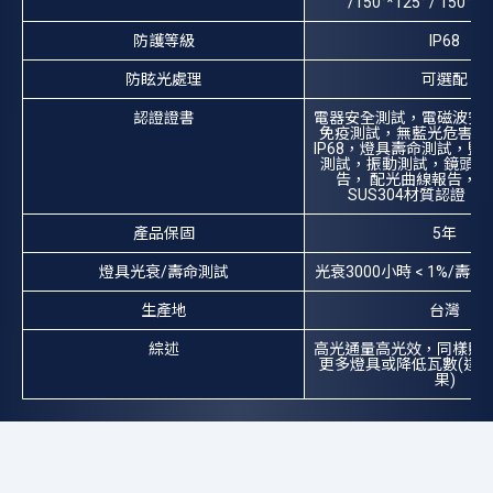
/150°*125° / 150°*
防護等級
IP68
防眩光處理
可選配
認證證書
電器安全測試，電磁波安
免疫測試，無藍光危害測試
IP68，燈具壽命測試，
測試，振動測試，鏡頭耐UV
告， 配光曲線報告，
SUS304材質認證，
產品保固
5年
燈具光衰/壽命測試
光衰3000小時 < 1%/壽命 
生產地
台灣
綜述
高光通量高光效，同樣照
更多燈具或降低瓦數(達
果)