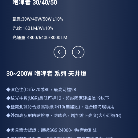
咆
咆哮者 30/40/50
瓦數
瓦數:30W/40W/50W ±10%
光效
光效: 160 LM/W±10%
光通
光通量: 4800/6400/8000 LM
30~200W 咆哮者 系列 天井燈
◆演色性(CRI)>70或80，最高可達98
◆眩光指數(UGR)最低可達12，超越國家建議值19以下
◆鹽霧測試符合最高等級RN10(無鏽蝕)，適合臨海環境用
◆外加高反射防眩燈罩，防眩光，增加燈下亮度(大小可選配)
◆燈具壽命認證：通過SGS 24000小時壽命測試