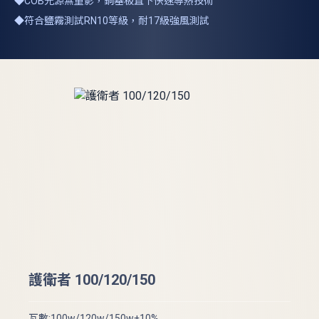
◆COB光源無重影，銅基板直下快速導熱技術
◆符合鹽霧測試RN10等級，耐17級強風測試
護
護衛者 100/120/150
瓦數
瓦數:100w/120w/150w±10%