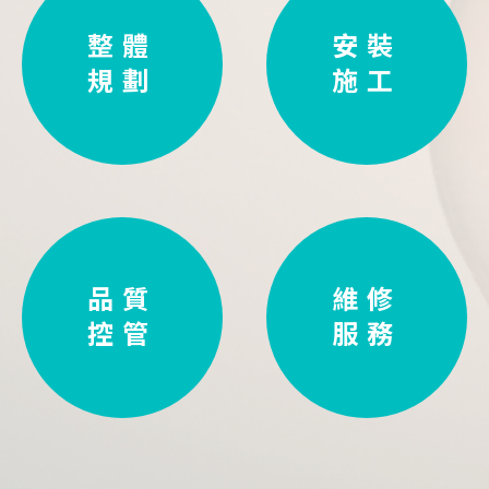
整體
安裝
規劃
施工
品質
維修
控管
服務