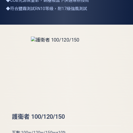
◆COB光源無重影，銅基板直下快速導熱技術
◆符合鹽霧測試RN10等級，耐17級強風測試
護
護衛者 100/120/150
瓦數
瓦數:100w/120w/150w±10%