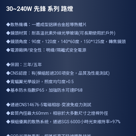
30~240W 先鋒 系列 路燈
◆散熱機構：一體成型鋁鎂合金超導熱鰭片
◆鏡頭材質：耐高溫抗紫外線光學玻璃(可長期使用於戶外)
◆鏡頭角度：90度，120度，140*60度，150*125度，轉焦鏡頭
◆電源廠牌/安全性：明緯/隔離式安全電源
◆保固：三年/五年
◆CNS認證：有(模組超過200項安全，品質及性能測試)
◆寬蝠翼光學設計，照度均勻度>0.5
◆基本防水指數IP65，加強防水可達IP68
◆通過CNS14676-5電磁相容-突波免疫力測試
◆套筒內徑最大60mm，相容於大多數尺寸之燈桿外徑
◆模組優異的散熱系統，通過SGS 6000小時光束維持率>97%