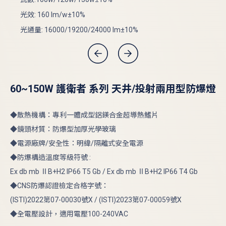
光效
光效: 160 lm/w±10%
光通
光通量: 16000/19200/24000 lm±10%
60~150W 護衛者 系列 天井/投射兩用型防爆燈
◆散熱機構：專利一體成型鋁鎂合金超導熱鰭片
◆鏡頭材質：防爆型加厚光學玻璃
◆電源廠牌/安全性：明緯/隔離式安全電源
◆防爆構造溫度等級符號 :
Ex db mb ⅡB+H2 IP66 T5 Gb / Ex db mb ⅡB+H2 IP66 T4 Gb
◆CNS防爆認證檢定合格字號：
(ISTI)2022第07-00030號X / (ISTI)2023第07-00059號X
◆全電壓設計，適用電壓100-240VAC