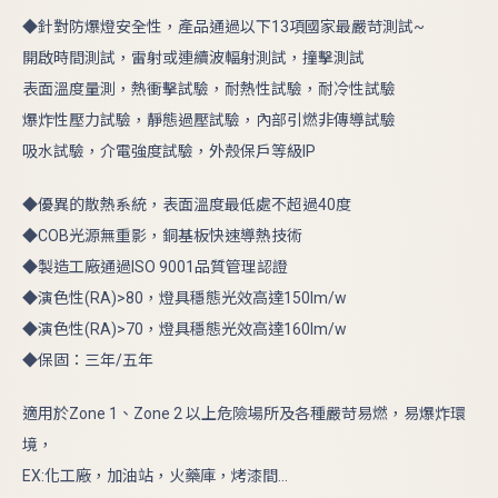
◆針對防爆燈安全性，產品通過以下13項國家最嚴苛測試~
開啟時間測試，雷射或連續波輻射測試，撞擊測試
表面溫度量測，熱衝擊試驗，耐熱性試驗，耐冷性試驗
爆炸性壓力試驗，靜態過壓試驗，內部引燃非傳導試驗
吸水試驗，介電強度試驗，外殼保戶等級IP
◆優異的散熱系統，表面溫度最低處不超過40度
◆COB光源無重影，銅基板快速導熱技術
◆製造工廠通過ISO 9001品質管理認證
◆演色性(RA)>80，燈具穩態光效高達150lm/w
◆演色性(RA)>70，燈具穩態光效高達160lm/w
◆保固：三年/五年
適用於Zone 1、Zone 2 以上危險場所及各種嚴苛易燃，易爆炸環
境，
EX:化工廠，加油站，火藥庫，烤漆間...