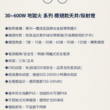
30~600W 地獄火 系列 標規款天井/投射燈
◆散熱機構：專利一體成型鋁鎂合金超導熱鰭片
◆鏡頭材質：耐高溫抗紫外線光學玻璃(可長期使用於戶外)
◆鏡頭角度：7度，15度，30度，60度，90度，120度，轉焦鏡頭
◆電源廠牌/安全性：明緯/隔離式安全電源
◆保固：三年/五年
◆CNS認證：有(超過200項安全，品質及性能測試)
◆燈具壽命認證：通過SGS 24000小時壽命測試
◆全電壓設計，適用電壓100-240VAC
◆基本防水指數IP65，加強防水可達IP68
◆可替換式光學鏡頭，適用於任何場域
◆隨點即亮，不延遲不閃爍