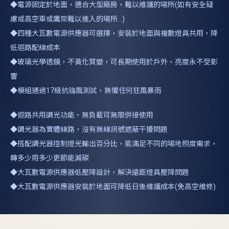
◆電源固定於地面，適合大型廠房，難以維護的場所(如有安全疑
慮或高空車或鷹架難以進入的場所...)
◆四種大瓦數電源供應器可選擇，安裝於地面與複數燈具共用，降
低迴路配線成本
◆玻璃光學透鏡，不黃化質變，可長期使用於戶外，亮度永不受影
響
◆模組通過17級抗強風測試，無懼任何狂風暴雨
◆迴路共用調光功能，無負載可無限併接使用
◆調光器為實體線路，沒有無線訊號遮蔽干擾問題
◆搭配調光器控制燈光輸出百分比，能滿足不同的場地照度需求，
轉多少用多少更節能減碳
◆大瓦數電源供應器低壓降設計，解決遠距燈具壓降問題
◆大瓦數電源供應器安裝於地面可降低日後維護成本(免高空維修)