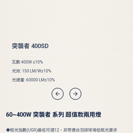
突
突襲者 400SD
瓦數
瓦數:400W ±10%
光效
光效: 150 LM/W±10%
光通
光通量: 60000 LM±10%
60~400W 突襲者 系列 超值款兩用燈
◆眩光指數(UGR)最低可達12，非常適合羽排球場低眩光要求