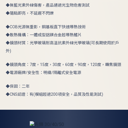
◆無藍光紫外線傷害，產品通過光生物危害測試
◆隨點即亮，不延遲不閃爍
◆COB光源無重影，銅基板直下快速導熱技術
◆散熱機構：一體成型鋁鎂合金超導熱鰭片
◆鏡頭材質：光學玻璃耐高溫抗紫外線光學玻璃(可長期使用於戶
外)
◆鏡頭角度：7度，15度，30度，60度，90度，120度，轉焦鏡頭
◆電源廠牌/安全性：明緯/隔離式安全電源
◆保固：二年
◆CNS認證：有(模組超過200項安全，品質及性能測試)