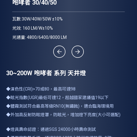
咆
咆哮者 30/40/50
瓦數
瓦數:30W/40W/50W ±10%
光效
光效: 160 LM/W±10%
光通
光通量: 4800/6400/8000 LM
30~200W 咆哮者 系列 天井燈
◆演色性(CRI)>70或80，最高可達98
◆眩光指數(UGR)最低可達12，超越國家建議值19以下
◆鹽霧測試符合最高等級RN10(無鏽蝕)，適合臨海環境用
◆外加高反射防眩燈罩，防眩光，增加燈下亮度(大小可選配)
◆燈具壽命認證：通過SGS 24000小時壽命測試