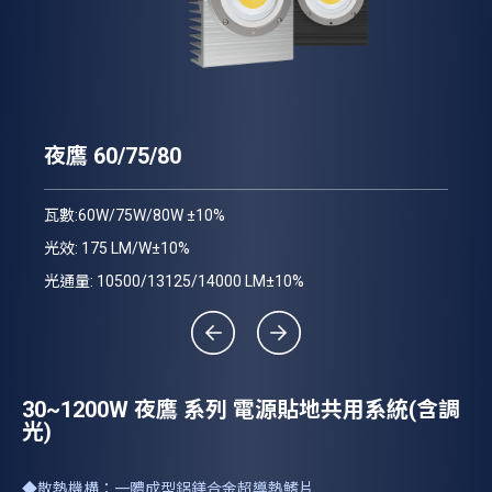
夜
夜鷹 60/75/80
瓦數
瓦數:60W/75W/80W ±10%
光效
光效: 175 LM/W±10%
光通
光通量: 10500/13125/14000 LM±10%
30~1200W 夜鷹 系列 電源貼地共用系統(含調
光)
◆散熱機構：一體成型鋁鎂合金超導熱鰭片