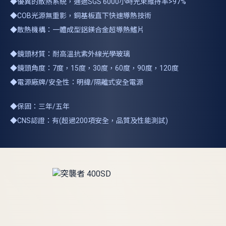
◆優異的散熱系統，通過SGS 6000小時光束維持率>97%
◆COB光源無重影，銅基板直下快速導熱技術
◆散熱機構：一體成型鋁鎂合金超導熱鰭片
◆鏡頭材質：耐高溫抗紫外線光學玻璃
◆鏡頭角度：7度，15度，30度，60度，90度，120度
◆電源廠牌/安全性：明緯/隔離式安全電源
◆保固：三年/五年
◆CNS認證：有(超過200項安全，品質及性能測試)