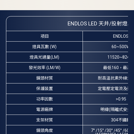
ENDLOS LED 天井/投射
項目
ENDLOS
燈具瓦數 (W)
60~500W
燈具光通量(LM)
11520~8247
發光效率 (LM/W)
最低160，最高1
鏡頭材質
耐高溫抗紫外線光
保護裝置
定電壓定電流及過
功率因數
>0.95
電源廠牌
明緯(隔離式安全電
支架材質
304不鏽鋼
鏡頭角度
7° /15° /30° /45° /60° 