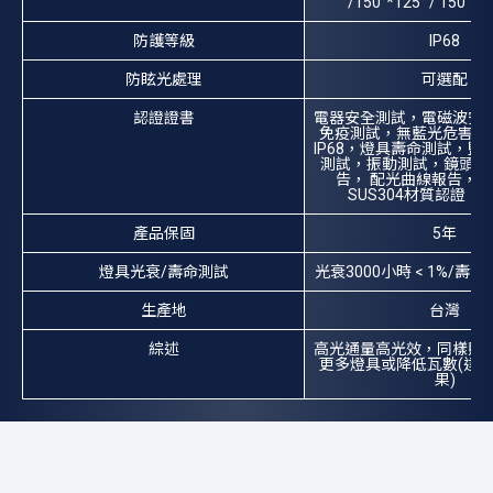
/150°*125° / 150°*
防護等級
IP68
防眩光處理
可選配
認證證書
電器安全測試，電磁波安
免疫測試，無藍光危害測試
IP68，燈具壽命測試，
測試，振動測試，鏡頭耐UV
告， 配光曲線報告，
SUS304材質認證，
產品保固
5年
燈具光衰/壽命測試
光衰3000小時 < 1%/壽命 
生產地
台灣
綜述
高光通量高光效，同樣照
更多燈具或降低瓦數(達
果)